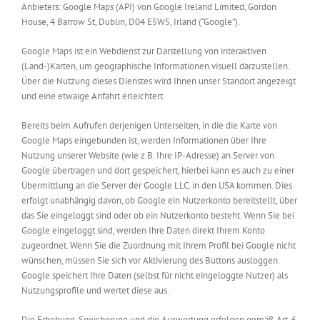
Anbieters: Google Maps (API) von Google Ireland Limited, Gordon
House, 4 Barrow St, Dublin, D04 E5W5, Irland (“Google”).
Google Maps ist ein Webdienst zur Darstellung von interaktiven
(Land-)Karten, um geographische Informationen visuell darzustellen.
Über die Nutzung dieses Dienstes wird Ihnen unser Standort angezeigt
und eine etwaige Anfahrt erleichtert.
Bereits beim Aufrufen derjenigen Unterseiten, in die die Karte von
Google Maps eingebunden ist, werden Informationen über Ihre
Nutzung unserer Website (wie z.B. Ihre IP-Adresse) an Server von
Google übertragen und dort gespeichert, hierbei kann es auch zu einer
Übermittlung an die Server der Google LLC. in den USA kommen. Dies
erfolgt unabhängig davon, ob Google ein Nutzerkonto bereitstellt, über
das Sie eingeloggt sind oder ob ein Nutzerkonto besteht. Wenn Sie bei
Google eingeloggt sind, werden Ihre Daten direkt Ihrem Konto
zugeordnet. Wenn Sie die Zuordnung mit Ihrem Profil bei Google nicht
wünschen, müssen Sie sich vor Aktivierung des Buttons ausloggen.
Google speichert Ihre Daten (selbst für nicht eingeloggte Nutzer) als
Nutzungsprofile und wertet diese aus.
Die Erhebung, Speicherung und die Auswertung erfolgen gemäß Art. 6