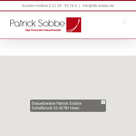
Zum
Kunden Hotline 0 21 29 - 93 76-0
|
info@stb-sobbe.de
Inhalt
springen
Steuerberater Patrick Sobbe
Schallbruch 33 42781 Haan