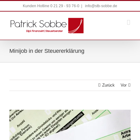
Zum
Kunden Hotline 0 21 29 - 93 76-0
|
info@stb-sobbe.de
Inhalt
springen
Minijob in der Steuererklärung
Zurück
Vor
Zeige
grösseres
Bild