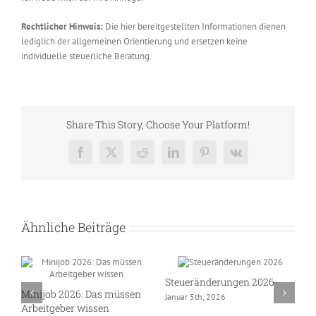
Rechtlicher Hinweis:
Die hier bereitgestellten Informationen dienen
lediglich der allgemeinen Orientierung und ersetzen keine
individuelle steuerliche Beratung.
Share This Story, Choose Your Platform!
Facebook
X
Reddit
LinkedIn
Pinterest
Vk
Ähnliche Beiträge
Steueränderungen 2026
J
Minijob 2026: Das müssen
Januar 5th, 2026
N
Arbeitgeber wissen