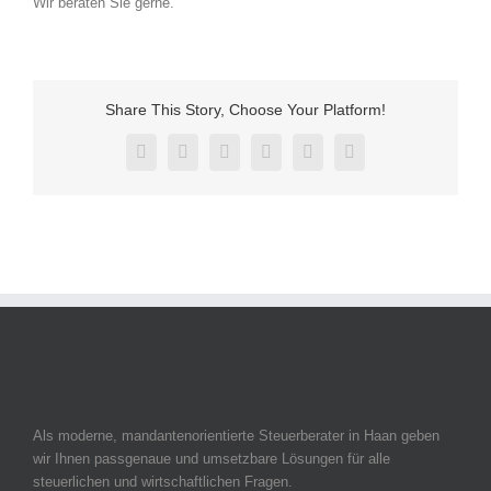
Wir beraten Sie gerne.
Share This Story, Choose Your Platform!
Facebook
X
Reddit
LinkedIn
Pinterest
Vk
Als moderne, mandantenorientierte Steuerberater in Haan geben
wir Ihnen passgenaue und umsetzbare Lösungen für alle
steuerlichen und wirtschaftlichen Fragen.