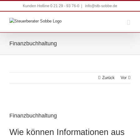
Zum
Kunden Hotline 0 21 29 - 93 76-0
|
info@stb-sobbe.de
Inhalt
springen
Finanzbuchhaltung
Zurück
Vor
Zeige
grösseres
Finanzbuchhaltung
Bild
Wie können Informationen aus