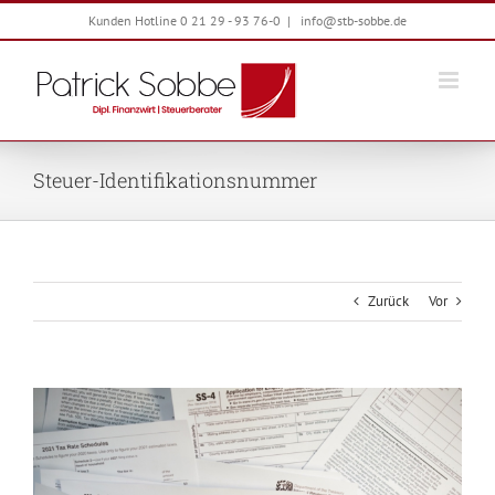
Zum
Kunden Hotline 0 21 29 - 93 76-0
|
info@stb-sobbe.de
Inhalt
springen
Steuer-Identifikationsnummer
Zurück
Vor
Zeige
grösseres
Bild