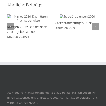
Ähnliche Beiträge
Steueränderungen 2026
J
Minijob 2026: Das müssen
Januar 5th, 2026
N
Arbeitgeber wissen
Januar 25th, 2026
Als moderne, mandantenorientierte Steuerberater in Haan geben wir
Ihnen passgenaue und umsetzbare Lösungen für alle steuerlichen und
wirtschaftlichen Fragen.